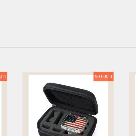
0 đ
90 000 đ