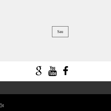
Sau
ỘI