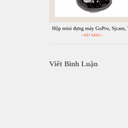
Hộp mini đựng máy GoPro, Sjcam, 
Action, Osmo Action
+ ĐẶT HÀNG +
Viết Bình Luận