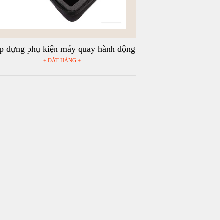
p đựng phụ kiện máy quay hành động
GoPro, Sjcam - Size M
+ ĐẶT HÀNG +