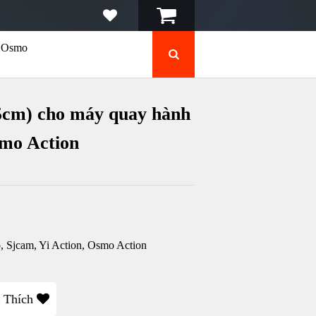
n Osmo
95cm) cho máy quay hành
smo Action
, Sjcam, Yi Action, Osmo Action
 Thích