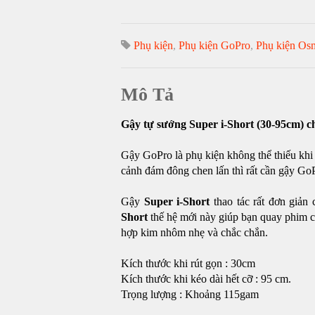
Phụ kiện
,
Phụ kiện GoPro
,
Phụ kiện Os
Mô Tả
Gậy tự sướng Super i-Short (30-95cm) 
Gậy GoPro là phụ kiện không thể thiếu khi 
cảnh đám đông chen lấn thì rất cần gậy Go
Gậy
Super i-Short
thao tác rất đơn giản
Short
thế hệ mới này giúp bạn quay phim chụ
hợp kim nhôm nhẹ và chắc chắn.
Kích thước khi rút gọn : 30cm
Kích thước
khi kéo dài hết cỡ : 95 cm.
Trọng lượng : Khoảng 115gam