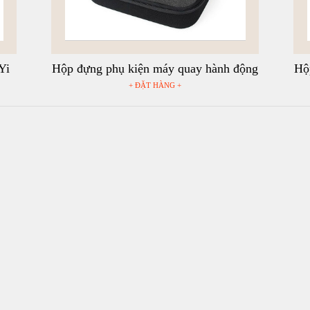
Yi
Hộp đựng phụ kiện máy quay hành động
Hộ
GoPro, Sjcam - Size S
+ ĐẶT HÀNG +