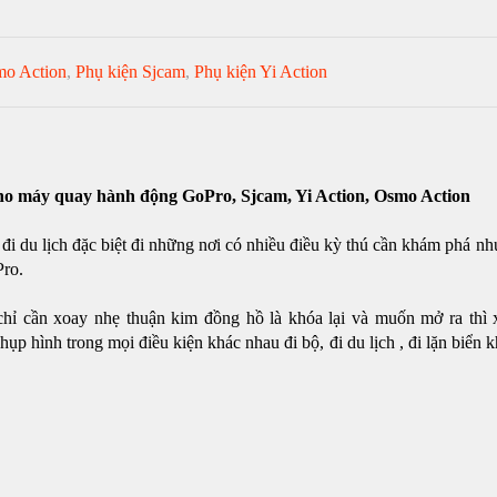
mo Action
,
Phụ kiện Sjcam
,
Phụ kiện Yi Action
cho máy quay hành động GoPro, Sjcam, Yi Action, Osmo Action
đi du lịch đặc biệt đi những nơi có nhiều điều kỳ thú cần khám phá n
Pro.
 chỉ cần xoay nhẹ thuận kim đồng hồ là khóa lại và muốn mở ra thì
p hình trong mọi điều kiện khác nhau đi bộ, đi du lịch , đi lặn biển k