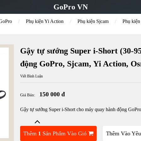
GoPro VN
 GoPro
/
Phụ kiện Yi Action
/
Phụ kiện Sjcam
/
Phụ kiệ
Gậy tự sướng Super i-Short (30-
động GoPro, Sjcam, Yi Action, O
Viết Bình Luận
150 000 đ
Giá Bán:
Gậy tự sướng Super i-Short cho máy quay hành động GoPro
Thêm
1
Sản Phẩm Vào Giỏ
Thêm Vào Yêu