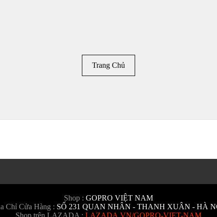
Trang Chủ
Shop :
GOPRO VIỆT NAM
a Chỉ Cửa Hàng :
SỐ 231 QUAN NHÂN - THANH XUÂN - HÀ N
Shop trên LAZADA :
LAZADA.VN/GOPRO-VIET-NAM