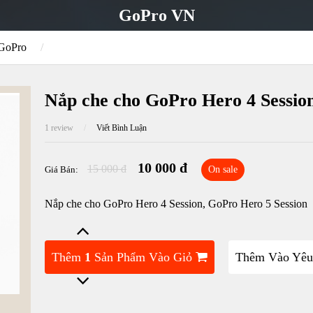
GoPro VN
 GoPro
/
Nắp che cho GoPro Hero 4 Session
1 review
/
Viết Bình Luận
10 000 đ
15 000 đ
Giá Bán:
On sale
Nắp che cho GoPro Hero 4 Session, GoPro Hero 5 Session
Thêm
1
Sản Phẩm Vào Giỏ
Thêm Vào Yêu