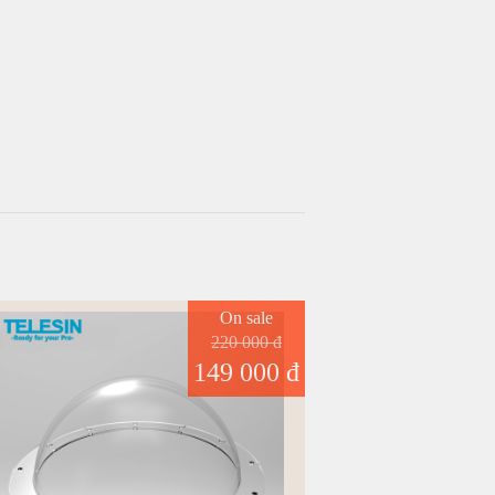
On sale
220 000 đ
149 000 đ