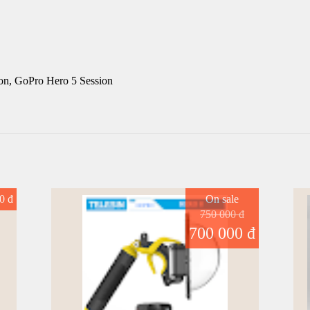
on, GoPro Hero 5 Session
0 đ
On sale
750 000 đ
700 000 đ