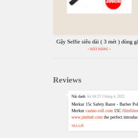
Gậy Selfie siêu dài ( 3 mét ) dùng g
điện thoại và tất cả các loại camera 
+ ĐẶT HÀNG +
động GoPro, Sjcam, Yi Action, Os
Action
Reviews
Nặc danh
lúc 04:23 3 tháng 4, 2022
Merkur 15c Safety Razor - Barber Pol
Merkur
casino-roll.com
15C
filmfile
www.jtmhub.com
the perfect introduc
TRẢ LỜI