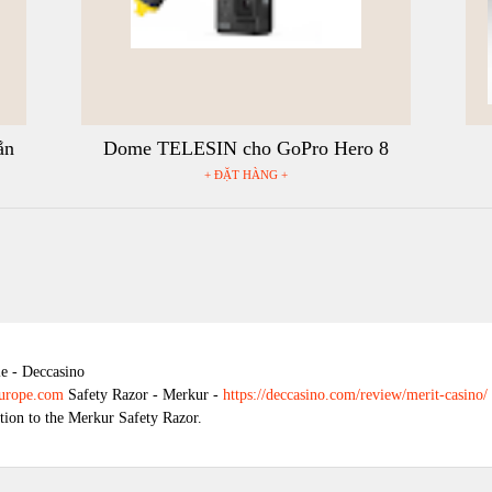
ắn
Dome TELESIN cho GoPro Hero 8
hành
+ ĐẶT HÀNG +
mo
e - Deccasino
europe.com
Safety Razor - Merkur -
https://deccasino.com/review/merit-casino/
tion to the Merkur Safety Razor.