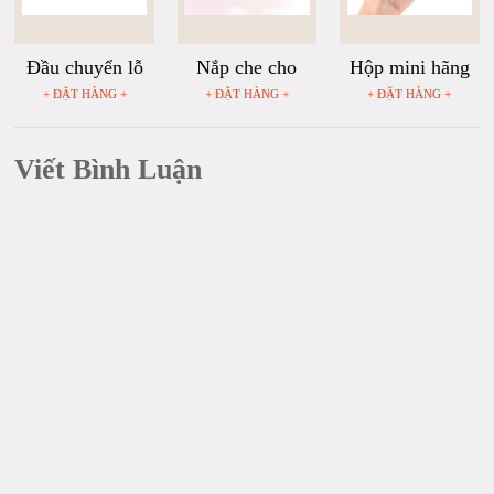
Đầu chuyển lỗ
Nắp che cho
Hộp mini hãng
vít 3/8" sang
SJCAM SJ6
TELESIN đựng
+ ĐẶT HÀNG +
+ ĐẶT HÀNG +
+ ĐẶT HÀNG +
chân vít 1/4"
Legend
máy quay hành
động GoPro,
Viết Bình Luận
Sjcam, Yi
Action, Osmo
Action