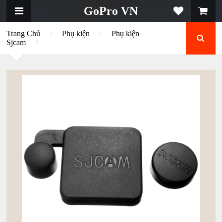
GoPro VN
Trang Chủ
/
Phụ kiện
/
Phụ kiện
Sjcam
/