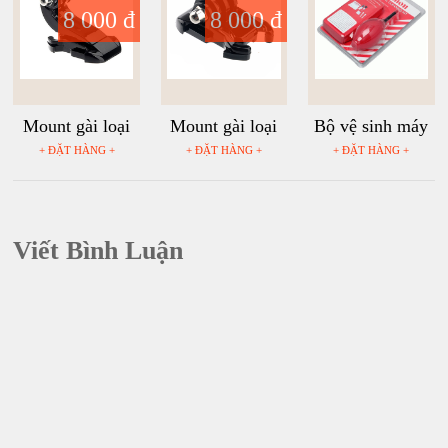
8 000 đ
8 000 đ
Mount gài loại
Mount gài loại
Bộ vệ sinh máy
cao chữ J cho
thấp cho máy
ảnh Canon
+ ĐẶT HÀNG +
+ ĐẶT HÀNG +
+ ĐẶT HÀNG +
máy quay hành
quay hành động
động GoPro,
GoPro, Sjcam,
Sjcam, Yi
Yi Action, Osmo
Action, Osmo
Action
Viết Bình Luận
Action