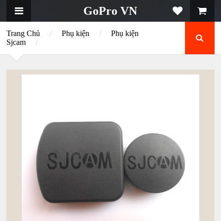
GoPro VN
Trang Chủ
/
Phụ kiện
/
Phụ kiện
Sjcam
/